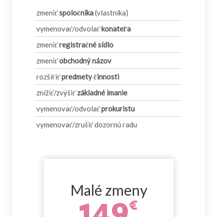
zmeniť
spoločníka
(vlastníka)
vymenovať/odvolať
konateľa
zmeniť
registračné
sídlo
zmeniť
obchodný názov
rozšíriť
predmety činnosti
znížiť/zvýšiť
základné imanie
vymenovať/odvolať
prokuristu
vymenovať/zrušiť dozornú radu
Malé zmeny
149
€