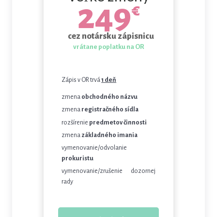
249
€
cez notársku zápisnicu
vrátane poplatku na OR
Zápis v OR trvá
1 deň
zmena
obchodného názvu
zmena
registračného
sídla
rozšírenie
predmetov činnosti
zmena
základného imania
vymenovanie/odvolanie
prokuristu
vymenovanie/zrušenie dozornej
rady