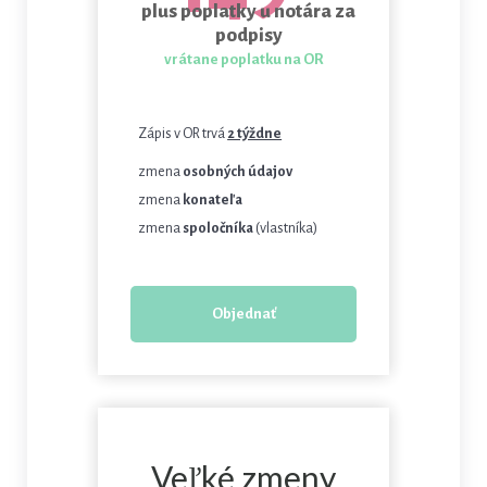
plus poplatky u notára za
podpisy
vrátane poplatku na OR
Zápis v OR trvá
2 týždne
zmena
osobných údajov
zmena
konateľa
zmena
spoločníka
(vlastníka)
Objednať
Veľké zmeny