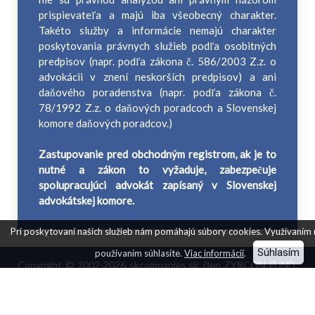
prispievateľa a majú iba všeobecný charakter.
Takéto služby a informácie nemajú charakter
poskytovania právnych služieb podľa osobitných
predpisov (napr. podľa zákona č. 586/2003 Z.z. o
advokácii v znení neskorších predpisov) a ani
daňového poradenstva (napr. podľa zákona č.
78/1992 Z.z. o daňových poradcoch a Slovenskej
komore daňových poradcov.)
Zastupovanie pred obchodným registrom, ak je to
nutné a zákon to vyžaduje, zabezpečuje
spolupracujúci advokát zapísaný v Slovenskej
advokátskej komore.
Pri poskytovaní našich služieb nám pomáhajú súbory cookies. Využívaním na
Súhlasím
používaním súhlasíte.
Viac informácií
.
Copyright © 2002-2026 skcompanies.sk, člen ZYRCON FUND.
Všetky práva vyhradené.
Neposkytujeme právne služby za úplatu. V prípade, že sú našimi
klientmi vyžadované právne služby, obraciame sa za týmto