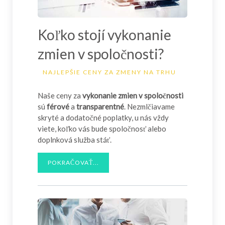
Koľko stojí vykonanie
zmien v spoločnosti?
NAJLEPŠIE CENY ZA ZMENY NA TRHU
Naše ceny za
vykonanie zmien v spoločnosti
sú
férové
a
transparentné
. Nezmlčiavame
skryté a dodatočné poplatky, u nás vždy
viete, koľko vás bude spoločnosť alebo
doplnková služba stáť.
POKRAČOVAŤ...