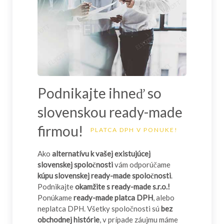
Podnikajte ihneď so
slovenskou ready-made
firmou!
PLATCA DPH V PONUKE!
Ako
alternatívu k vašej existujúcej
slovenskej spoločnosti
vám odporúčame
kúpu slovenskej ready-made spoločnosti
.
Podnikajte
okamžite s ready-made s.r.o.!
Ponúkame
ready-made platca DPH
, alebo
neplatca DPH. Všetky spoločnosti sú
bez
obchodnej histórie
, v prípade záujmu máme