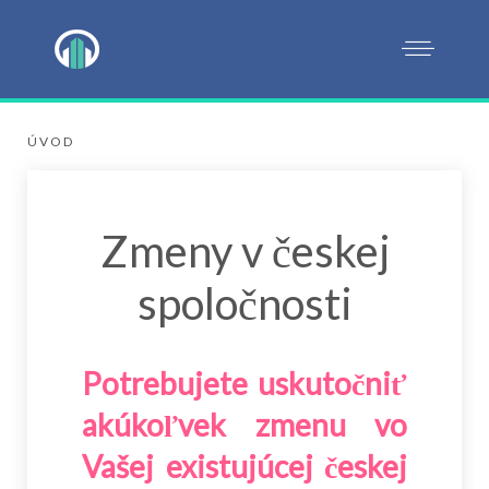
ÚVOD
Zmeny v českej
spoločnosti
Potrebujete uskutočniť
akúkoľvek zmenu vo
Vašej existujúcej českej