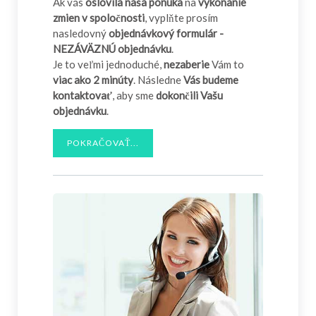
Ak vás
oslovila naša ponuka
na
vykonanie
zmien v spoločnosti
, vyplňte prosím
nasledovný
objednávkový formulár -
NEZÁVÄZNÚ objednávku
.
Je to veľmi jednoduché,
nezaberie
Vám to
viac ako 2 minúty
. Následne
Vás budeme
kontaktovať
, aby sme
dokončili Vašu
objednávku
.
POKRAČOVAŤ...