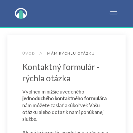
ÚVOD
MÁM RÝCHLU OTÁZKU
Kontaktný formulár -
rýchla otázka
Vyplnením nižšie uvedeného
jednoduchého kontaktného formulára
nám môžete zaslať akúkoľvek Vašu
otázku alebo dotaz k nami ponúkanej
službe.
Ak máte jasnejšiu predstavu a záujem o