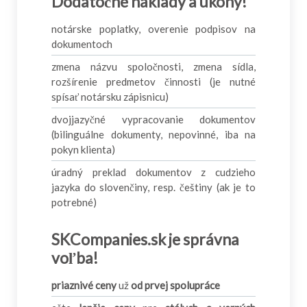
Dodatočné náklady a úkony!
notárske poplatky, overenie podpisov na
dokumentoch
zmena názvu spoločnosti, zmena sídla,
rozšírenie predmetov činnosti (je nutné
spísať notársku zápisnicu)
dvojjazyčné vypracovanie dokumentov
(bilinguálne dokumenty, nepovinné, iba na
pokyn klienta)
úradný preklad dokumentov z cudzieho
jazyka do slovenčiny, resp. češtiny (ak je to
potrebné)
SKCompanies.sk je správna
voľba!
priaznivé ceny
už
od prvej spolupráce