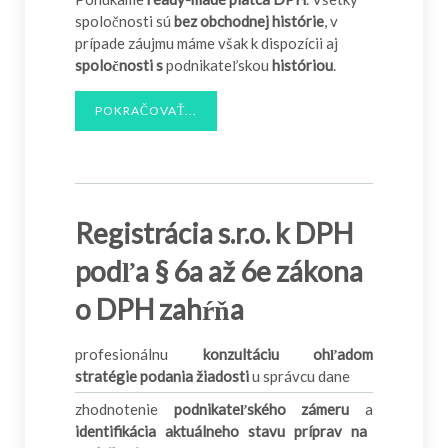
spoločnosti sú
bez obchodnej histórie
, v
prípade záujmu máme však k dispozícii aj
spoločnosti s
podnikateľskou
históriou
.
POKRAČOVAŤ...
Registrácia s.r.o. k DPH
podľa § 6a až 6e zákona
o DPH zahŕňa
profesionálnu
konzultáciu ohľadom
stratégie podania žiadosti
u správcu dane
zhodnotenie
podnikateľského zámeru
a
identifikácia aktuálneho stavu príprav na