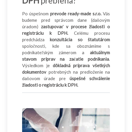
DPH
prebieha?
Po úspešnom
prevode ready-made s.r.o.
Vás
budeme pred správcom dane (daňovým
úradom)
zastupovať v procese žiadosti o
registráciu k DPH.
Celému procesu
predchádza
konzultácia so štatutárom
spoločnosti, kde sa oboznámime s
podnikateľským zámerom a
aktuálnym
stavom príprav na začatie podnikania
.
Výsledkom je
dôkladná príprava všetkých
dokumentov
potrebných na predloženie na
daňovom úrade pre
úspešné schválenie
žiadosti o registráciu k DPH.