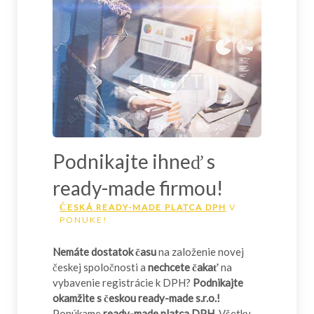
Podnikajte ihneď s
ready-made firmou!
ČESKÁ READY-MADE PLATCA DPH
V
PONUKE!
Nemáte dostatok času
na založenie novej
českej spoločnosti a
nechcete čakať
na
vybavenie registrácie k DPH?
Podnikajte
okamžite s českou ready-made s.r.o.!
Ponúkame
ready-made platca DPH
. Všetky