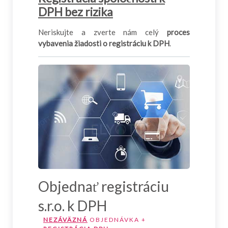
DPH bez rizika
Neriskujte a zverte nám celý
proces
vybavenia žiadosti o registráciu k DPH
.
Objednať registráciu
s.r.o. k DPH
NEZÁVÄZNÁ
OBJEDNÁVKA +