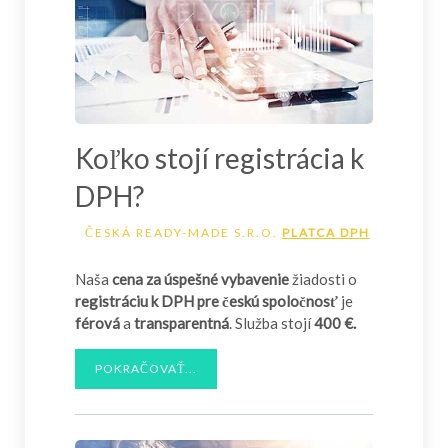
Koľko stojí registrácia k
DPH?
ČESKÁ READY-MADE S.R.O.
PLATCA DPH
Naša
cena za úspešné vybavenie
žiadosti o
registráciu k DPH pre českú spoločnosť
je
férová
a
transparentná
. Služba stojí
400 €.
POKRAČOVAŤ...