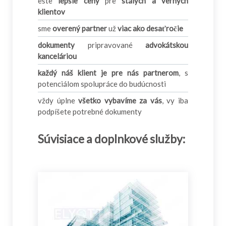
ešte
lepšie ceny
pre
stálych a verných
klientov
sme
overený partner
už
viac ako desaťročie
dokumenty
pripravované
advokátskou
kanceláriou
každý náš klient je pre nás partnerom
, s
potenciálom spolupráce do budúcnosti
vždy úplne
všetko vybavíme za vás
, vy iba
podpíšete potrebné dokumenty
Súvisiace a doplnkové služby: