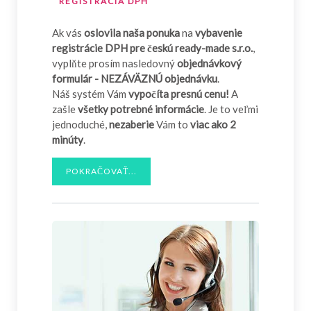
REGISTRÁCIA DPH
Ak vás
oslovila naša ponuka
na
vybavenie
registrácie DPH pre českú ready-made s.r.o.
,
vyplňte prosím nasledovný
objednávkový
formulár - NEZÁVÄZNÚ objednávku
.
Náš systém Vám
vypočíta presnú cenu!
A
zašle
všetky potrebné informácie
. Je to veľmi
jednoduché,
nezaberie
Vám to
viac ako 2
minúty
.
POKRAČOVAŤ...