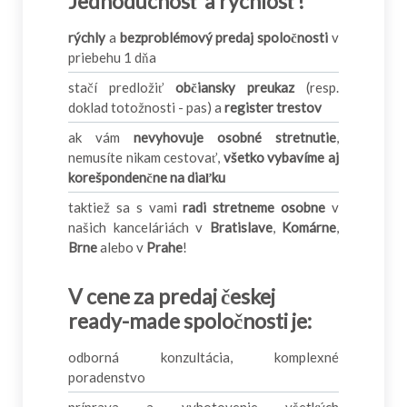
Jednoduchosť a rýchlosť!
rýchly
a
bezproblémový predaj spoločnosti
v
priebehu 1 dňa
stačí predložiť
občiansky preukaz
(resp.
doklad totožnosti - pas) a
register trestov
ak vám
nevyhovuje osobné stretnutie
,
nemusíte nikam cestovať,
všetko vybavíme aj
korešpondenčne na diaľku
taktiež sa s vami
radi stretneme osobne
v
našich kanceláriách v
Bratislave
,
Komárne
,
Brne
alebo v
Prahe
!
V cene za predaj českej
ready-made spoločnosti je:
odborná konzultácia, komplexné
poradenstvo
príprava a vyhotovenie všetkých